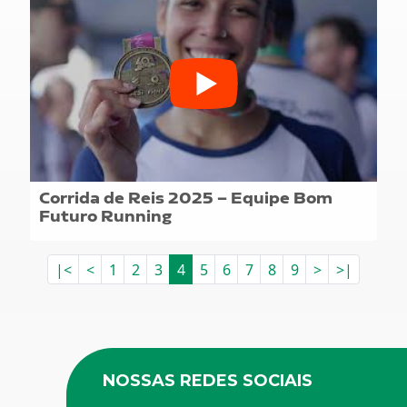
Corrida de Reis 2025 – Equipe Bom
Futuro Running
|<
<
1
2
3
4
5
6
7
8
9
>
>|
NOSSAS REDES SOCIAIS