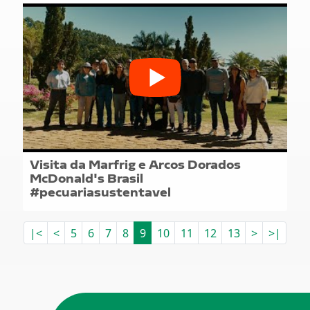
Visita da Marfrig e Arcos Dorados
McDonald's Brasil
#pecuariasustentavel
|<
<
5
6
7
8
9
10
11
12
13
>
>|