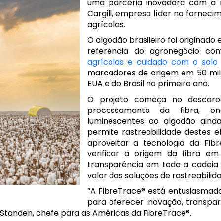
uma parceria inovadora com a r
Cargill, empresa líder no forneci
agrícolas.
O algodão brasileiro foi origina
referência do agronegócio c
agrícolas e cuidado com o solo e
marcadores de origem em 50 mil 
EUA e do Brasil no primeiro ano.
O projeto começa no descaroç
processamento da fibra, on
luminescentes ao algodão ainda
permite rastreabilidade destes 
aproveitar a tecnologia da Fib
verificar a origem da fibra e
transparência em toda a cadeia 
valor das soluções de rastreabilid
“A FibreTrace® está entusiasmada
para oferecer inovação, transpar
ch Standen, chefe para as Américas da FibreTrace®.