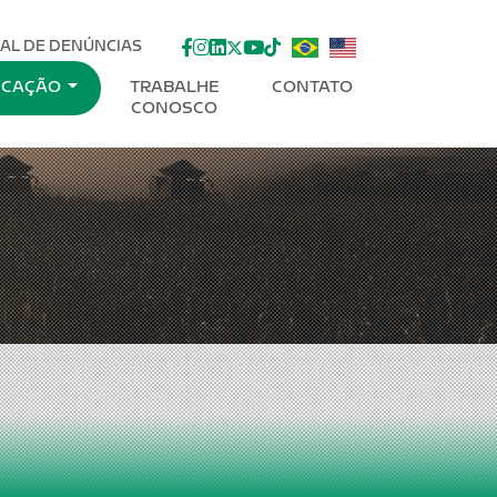
facebook
instagram
linkedin
twitter
youtube
Tik-Tok
AL DE DENÚNCIAS
ICAÇÃO
TRABALHE
CONTATO
CONOSCO