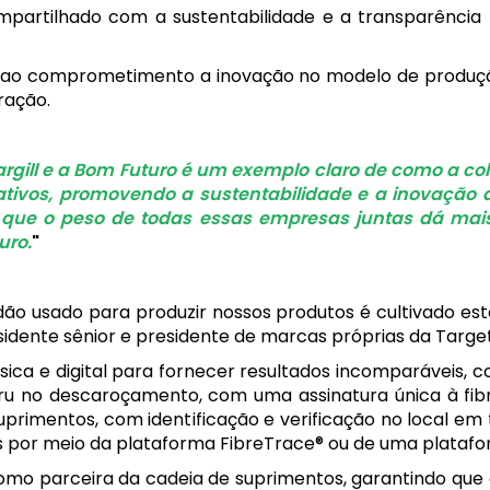
artilhado com a sustentabilidade e a transparência 
ta ao comprometimento a inovação no modelo de produç
ração.
Cargill e a Bom Futuro é um exemplo claro de como a co
cativos, promovendo a sustentabilidade e a inovação
s que o peso de todas essas empresas juntas dá mai
uro.
godão usado para produzir nossos produtos é cultivado es
residente sênior e presidente de marcas próprias da Target
física e digital para fornecer resultados incomparáveis
u no descaroçamento, com uma assinatura única à fibra
primentos, com identificação e verificação no local e
 por meio da plataforma FibreTrace® ou de uma platafor
omo parceira da cadeia de suprimentos, garantindo qu