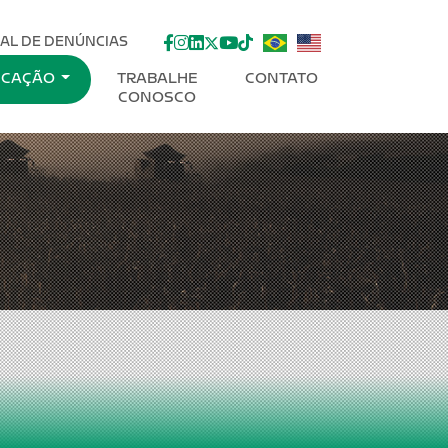
facebook
instagram
linkedin
twitter
youtube
Tik-Tok
AL DE DENÚNCIAS
ICAÇÃO
TRABALHE
CONTATO
CONOSCO